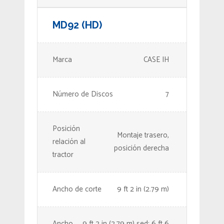
MD92 (HD)
Marca
CASE IH
Número de Discos
7
Posición
Montaje trasero,
relación al
posición derecha
tractor
Ancho de corte
9 ft 2 in (2.79 m)
Ancho
9 ft 2 in (2.79 m) sed; 6 ft 6