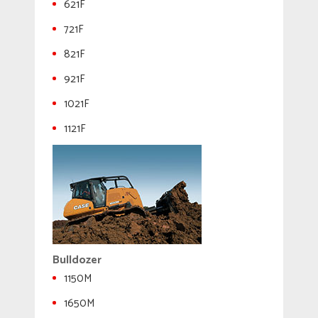
621F
721F
821F
921F
1021F
1121F
Bulldozer
1150M
1650M