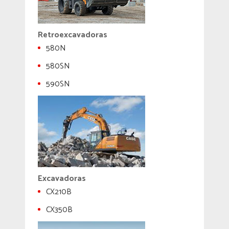
Retroexcavadoras
580N
580SN
590SN
Excavadoras
CX210B
CX350B