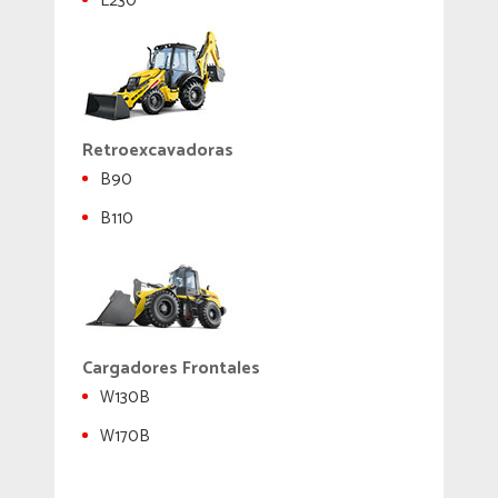
L230
Retroexcavadoras
B90
B110
Cargadores Frontales
W130B
W170B