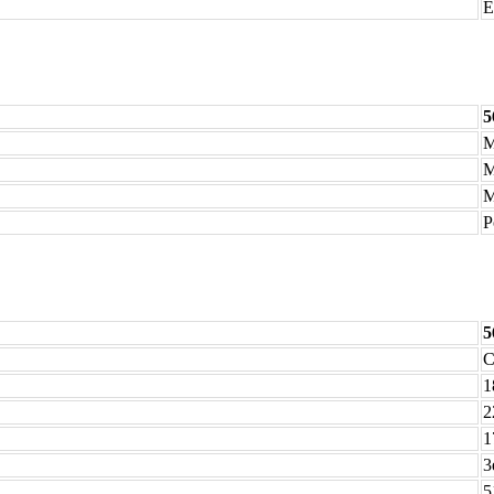
E
5
M
M
M
P
5
C
1
2
1
3
5