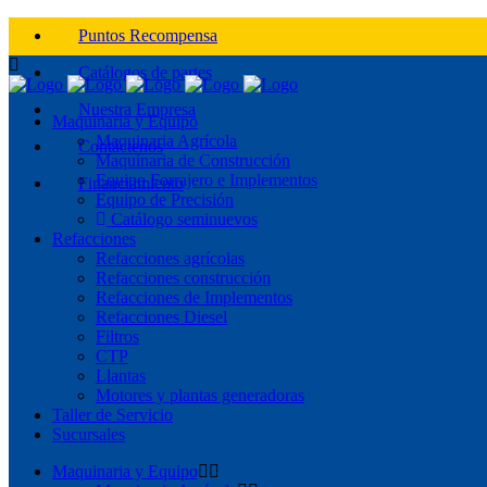
Puntos Recompensa
Catálogos de partes
Nuestra Empresa
Maquinaria y Equipo
Maquinaria Agrícola
Contáctenos
Maquinaria de Construcción
Equipo Forrajero e Implementos
Financiamiento
Equipo de Precisión
Catálogo seminuevos
Refacciones
Refacciones agrícolas
Refacciones construcción
Refacciones de Implementos
Refacciones Diesel
Filtros
CTP
Llantas
Motores y plantas generadoras
Taller de Servicio
Sucursales
Maquinaria y Equipo