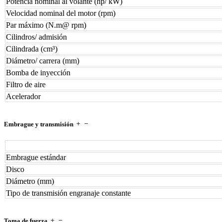
Potencia nominal al volante (hp/ kW)
Velocidad nominal del motor (rpm)
Par máximo (N.m@ rpm)
Cilindros/ admisión
Cilindrada (cm³)
Diámetro/ carrera (mm)
Bomba de inyección
Filtro de aire
Acelerador
Embrague y transmisión
Embrague estándar
Disco
Diámetro (mm)
Tipo de transmisión engranaje constante
Toma de fuerza