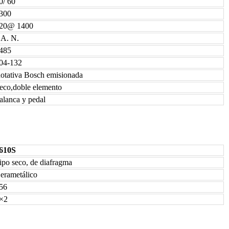
0/ 60
300
20@ 1400
 A. N.
485
04-132
otativa Bosch emisionada
eco,doble elemento
alanca y pedal
610S
ipo seco, de diafragma
erametálico
56
×2