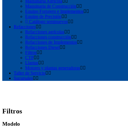
Maquinaria Agrícola
Maquinaria de Construcción
Equipo Forrajero e Implementos
Equipo de Precisión
Catálogo seminuevos
Refacciones
Refacciones agrícolas
Refacciones construcción
Refacciones de Implementos
Refacciones Diesel
Filtros
CTP
Llantas
Motores y plantas generadoras
Taller de Servicio
Sucursales
Filtros
Modelo