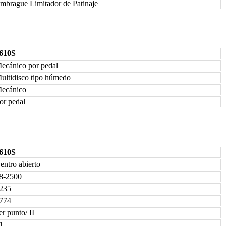
mbrague Limitador de Patinaje
610S
ecánico por pedal
ultidisco tipo húmedo
ecánico
or pedal
610S
entro abierto
8-2500
235
774
er punto/ II
1