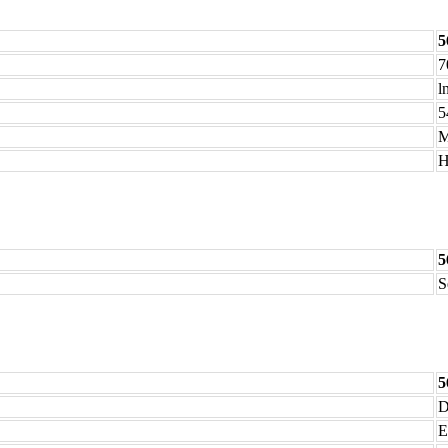
5
7
l
5
M
H
5
S
5
D
E