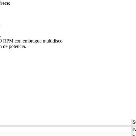
frece:
.
.
00 RPM con embrague multidisco
n de potencia.
5
N