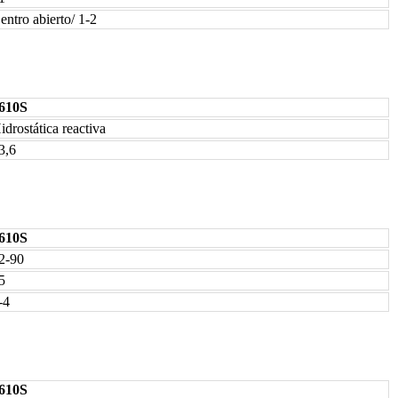
entro abierto/ 1-2
610S
idrostática reactiva
3,6
610S
2-90
5
-4
610S