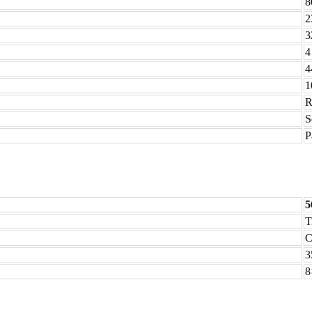
8
2
3
4
4
1
R
S
P
5
T
C
3
8