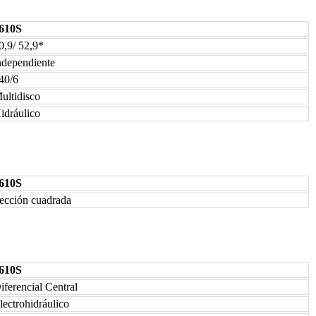
610S
0,9/ 52,9*
ndependiente
40/6
ultidisco
idráulico
610S
ección cuadrada
610S
iferencial Central
lectrohidráulico