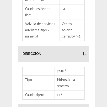
de enganche
Caudal estándar
51
(lpm)
Válvula de servicios
Centro
auxiliares (tipo /
abierto-
número)
cerrado/ 1-2
DIRECCIÓN
7610S
Tipo
Hidrostática
reactiva
Caudal (lpm)
13,6