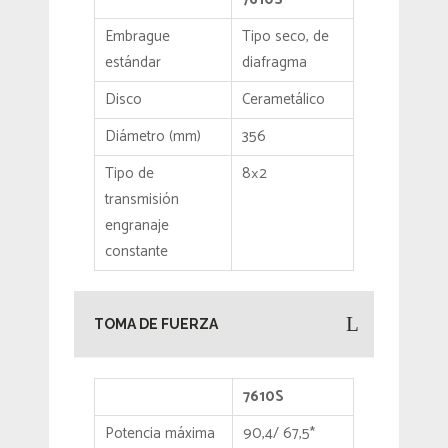
Embrague
Tipo seco, de
estándar
diafragma
Disco
Cerametálico
Diámetro (mm)
356
Tipo de
8×2
transmisión
engranaje
constante
TOMA DE FUERZA
7610S
Potencia máxima
90,4/ 67,5*