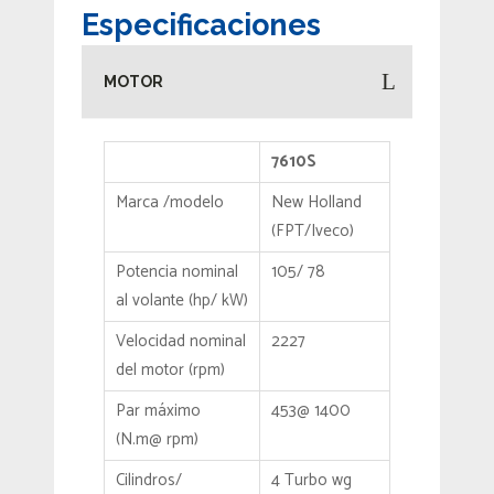
Especificaciones
MOTOR
7610S
Marca /modelo
New Holland
(FPT/Iveco)
Potencia nominal
105/ 78
al volante (hp/ kW)
Velocidad nominal
2227
del motor (rpm)
Par máximo
453@ 1400
(N.m@ rpm)
Cilindros/
4 Turbo wg