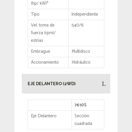
(hp/ kW)*
Tipo
lndependiente
Vel. toma de
540/6
fuerza (rpm)/
estrías
Embrague
Multidisco
Accionamiento
Hidráulico
EJE DELANTERO (2WD)
7610S
Eje Delantero
Sección
cuadrada