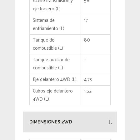
Aceite transmisión y
56
eje trasero (L)
Sistema de
17
enfriamiento (L)
Tanque de
80
combustible (L)
Tanque auxiliar de
–
combustible (L)
Eje delantero 4WD (L)
4,73
Cubos eje delantero
1,52
4WD (L)
DIMENSIONES 2WD